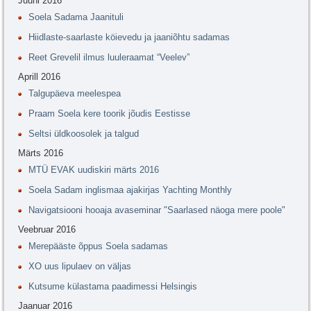
Juuni 2016
Soela Sadama Jaanituli
Hiidlaste-saarlaste köievedu ja jaaniõhtu sadamas
Reet Grevelil ilmus luuleraamat “Veelev”
Aprill 2016
Talgupäeva meelespea
Praam Soela kere toorik jõudis Eestisse
Seltsi üldkoosolek ja talgud
Märts 2016
MTÜ EVAK uudiskiri märts 2016
Soela Sadam inglismaa ajakirjas Yachting Monthly
Navigatsiooni hooaja avaseminar "Saarlased näoga mere poole"
Veebruar 2016
Merepääste õppus Soela sadamas
XO uus lipulaev on väljas
Kutsume külastama paadimessi Helsingis
Jaanuar 2016