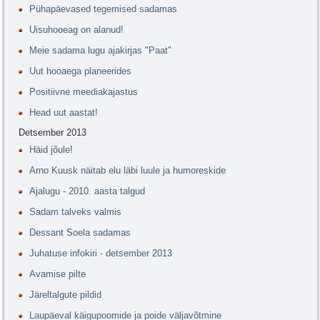
Pühapäevased tegemised sadamas
Uisuhooeag on alanud!
Meie sadama lugu ajakirjas "Paat"
Uut hooaega planeerides
Positiivne meediakajastus
Head uut aastat!
Detsember 2013
Häid jõule!
Arno Kuusk näitab elu läbi luule ja humoreskide
Ajalugu - 2010. aasta talgud
Sadam talveks valmis
Dessant Soela sadamas
Juhatuse infokiri - detsember 2013
Avamise pilte
Järeltalgute pildid
Laupäeval käigupoomide ja poide väljavõtmine