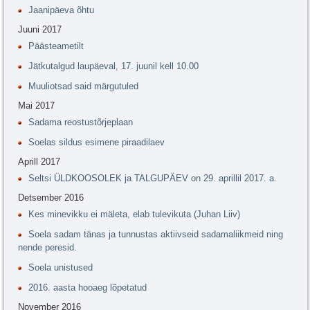
Jaanipäeva õhtu
Juuni 2017
Päästeametilt
Jätkutalgud laupäeval, 17. juunil kell 10.00
Muuliotsad said märgutuled
Mai 2017
Sadama reostustõrjeplaan
Soelas sildus esimene piraadilaev
Aprill 2017
Seltsi ÜLDKOOSOLEK ja TALGUPÄEV on 29. aprillil 2017. a.
Detsember 2016
Kes minevikku ei mäleta, elab tulevikuta (Juhan Liiv)
Soela sadam tänas ja tunnustas aktiivseid sadamaliikmeid ning
nende peresid.
Soela unistused
2016. aasta hooaeg lõpetatud
November 2016