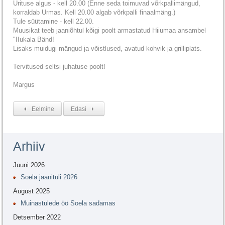
Ürituse algus - kell 20.00 (Enne seda toimuvad võrkpallimängud,
korraldab Urmas. Kell 20.00 algab võrkpalli finaalmäng.)
Tule süütamine - kell 22.00.
Muusikat teeb jaaniõhtul kõigi poolt armastatud Hiiumaa ansambel
"IIukala Bänd!
Lisaks muidugi mängud ja võistlused, avatud kohvik ja grilliplats.
Tervitused seltsi juhatuse poolt!
Margus
Eelmine
Edasi
Arhiiv
Juuni 2026
Soela jaanituli 2026
August 2025
Muinastulede öö Soela sadamas
Detsember 2022