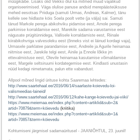
müügikäibe. Lisaks olid Veikko õlul ka mitmed muud vajalikud
organiseerimised. Väga olulise panuse andsid merepäästeüksuse
mehed eesotsas Priiduga (samuti Urmas, Andreas, Kalmer), tänu
kellele see hiidlaste köis Soela poolt vette (ja välja) sai. Samuti
tänud Markole perega abikohviku pidamise eest, Arnole perega
parkimise korraldamise eest, Marekile sadama varustamise eest
nägusate prügitünnidega, Vallisele korraldamiste eest, Riinale
kiirabikohvriga valvesoleku eest (õnneks vist ei läinud kordagi vaja),
Urmasele parklatee parandamise eest, Andreile ja Agurile heinamaa
niitmise eest, Jarekile telgi eest, Ainile ja Ennole lõkke jm
ettevalmistuse eest, Olevile heinamaa kasutamise võimaldamise
eest, Margele seltsiruumi kordategemise eest. Kindlasti unustasin
nüüd kedagi nimetamata, palun ette vabandust.
Allpool mõned lingid ürituse kohta Saaremaa lehtedes:
http://www.saartehaal.ee/2016/
06/14/saarlaste-koievedu-loi-
valismeedias-laineid/
http://www.saartehaal.ee/2016/
06/12/kahe-kange-koievedu-jai-
viiki/
https://www.meiemaa.ee/index.
php?content=artiklid&sub=2&
artid=70879&term=köievedu
(kriitika)
https://www.meiemaa.ee/index.
php?content=artiklid&sub=1&
artid=70857&term=köievedu
Kohtumiseni järgmisel sadamaüritusel - JAANIÕHTUL, 23. juunil!