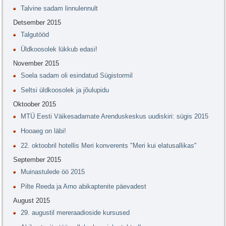
Talvine sadam linnulennult
Detsember 2015
Talgutööd
Üldkoosolek lükkub edasi!
November 2015
Soela sadam oli esindatud Sügistormil
Seltsi üldkoosolek ja jõulupidu
Oktoober 2015
MTÜ Eesti Väikesadamate Arenduskeskus uudiskiri: sügis 2015
Hooaeg on läbi!
22. oktoobril hotellis Meri konverents "Meri kui elatusallikas"
September 2015
Muinastulede öö 2015
Pilte Reeda ja Arno abikaptenite päevadest
August 2015
29. augustil mereraadioside kursused