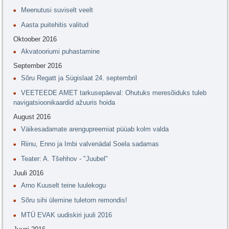
Meenutusi suviselt veelt
Aasta puitehitis valitud
Oktoober 2016
Akvatooriumi puhastamine
September 2016
Sõru Regatt ja Sügislaat 24. septembril
VEETEEDE AMET tarkusepäeval: Ohutuks meresõiduks tuleb
navigatsioonikaardid ažuuris hoida
August 2016
Väikesadamate arengupreemiat püüab kolm valda
Riinu, Enno ja Imbi valvenädal Soela sadamas
Teater: A. Tšehhov - "Juubel"
Juuli 2016
Arno Kuuselt teine luulekogu
Sõru sihi ülemine tuletorn remondis!
MTÜ EVAK uudiskiri juuli 2016