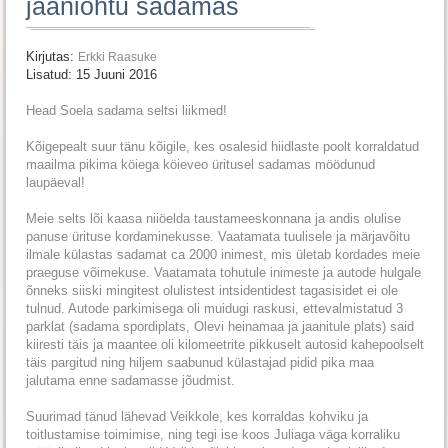
jaaniõhtu sadamas
Kirjutas:
Erkki Raasuke
Lisatud: 15 Juuni 2016
Head Soela sadama seltsi liikmed!
Kõigepealt suur tänu kõigile, kes osalesid hiidlaste poolt korraldatud
maailma pikima köiega köieveo üritusel sadamas möödunud
laupäeval!
Meie selts lõi kaasa niiöelda taustameeskonnana ja andis olulise
panuse ürituse kordaminekusse. Vaatamata tuulisele ja märjavõitu
ilmale külastas sadamat ca 2000 inimest, mis ületab kordades meie
praeguse võimekuse. Vaatamata tohutule inimeste ja autode hulgale
õnneks siiski mingitest olulistest intsidentidest tagasisidet ei ole
tulnud. Autode parkimisega oli muidugi raskusi, ettevalmistatud 3
parklat (sadama spordiplats, Olevi heinamaa ja jaanitule plats) said
kiiresti täis ja maantee oli kilomeetrite pikkuselt autosid kahepoolselt
täis pargitud ning hiljem saabunud külastajad pidid pika maa
jalutama enne sadamasse jõudmist.
Suurimad tänud lähevad Veikkole, kes korraldas kohviku ja
toitlustamise toimimise, ning tegi ise koos Juliaga väga korraliku