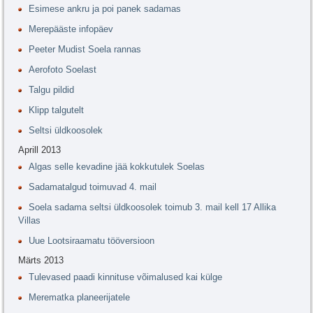
Esimese ankru ja poi panek sadamas
Merepääste infopäev
Peeter Mudist Soela rannas
Aerofoto Soelast
Talgu pildid
Klipp talgutelt
Seltsi üldkoosolek
Aprill 2013
Algas selle kevadine jää kokkutulek Soelas
Sadamatalgud toimuvad 4. mail
Soela sadama seltsi üldkoosolek toimub 3. mail kell 17 Allika
Villas
Uue Lootsiraamatu tööversioon
Märts 2013
Tulevased paadi kinnituse võimalused kai külge
Merematka planeerijatele