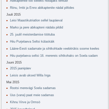
Abikaptenite töö selleks hooajaks tehtud!
Riinu, Imbi ja Enno abikaptenite nädal piltides
Juuli 2015
Leisi Maastikutriatlon sellel laupäeval
Marko ja pere abikapteni nädala pildid
25. juulil meisterdamise töötuba
Hiiu Purjelaeva Seltsi külaskäik
Lääne-Eesti sadamate ja sihtkohtade veebitrükis soome keeles
Hiiu purjelaeva seltsi 16. merereis sihtkohaks on Soela sadam
Juuni 2015
2015 jaanipäev
Leisis avab uksed Willa Inga
Mai 2015
Rootsi merevägi Soela sadamas
Uus (vana) paat meie sadamas
Kihnu Virve ja Ormsö