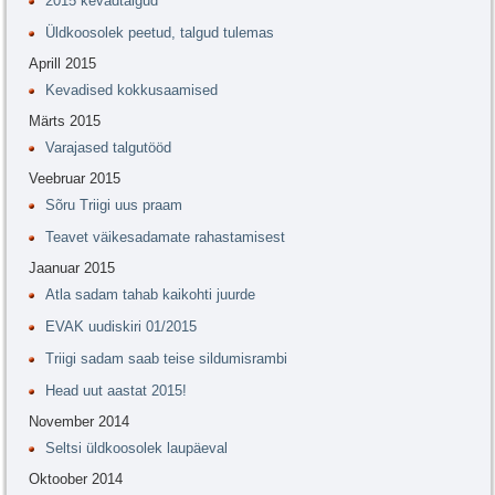
2015 kevadtalgud
Üldkoosolek peetud, talgud tulemas
Aprill 2015
Kevadised kokkusaamised
Märts 2015
Varajased talgutööd
Veebruar 2015
Sõru Triigi uus praam
Teavet väikesadamate rahastamisest
Jaanuar 2015
Atla sadam tahab kaikohti juurde
EVAK uudiskiri 01/2015
Triigi sadam saab teise sildumisrambi
Head uut aastat 2015!
November 2014
Seltsi üldkoosolek laupäeval
Oktoober 2014